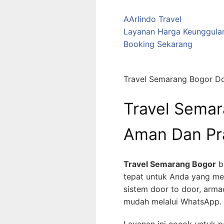
A
Arlindo Travel
Layanan
Harga
Keunggula
Booking Sekarang
Travel Semarang Bogor D
Travel Sema
Aman Dan Pr
Travel Semarang Bogor
be
tepat untuk Anda yang me
sistem door to door, arm
mudah melalui WhatsApp.
Layanan ini cocok untuk pe