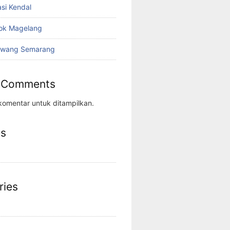
asi Kendal
pok Magelang
rawang Semarang
 Comments
komentar untuk ditampilkan.
es
ries