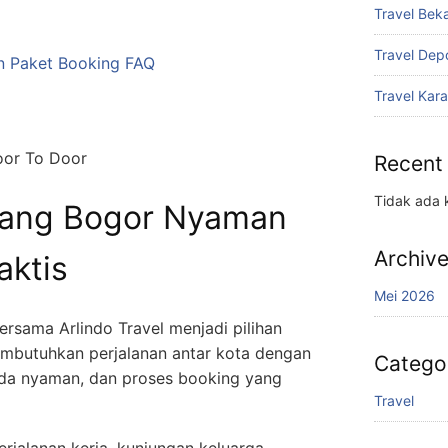
Travel Bek
Travel De
n
Paket
Booking
FAQ
Travel Ka
oor To Door
Recent
Tidak ada 
rang Bogor
Nyaman
Archiv
aktis
Mei 2026
rsama Arlindo Travel menjadi pilihan
mbutuhkan perjalanan antar kota dengan
Catego
ada nyaman, dan proses booking yang
Travel
rjalanan kerja, kunjungan keluarga,