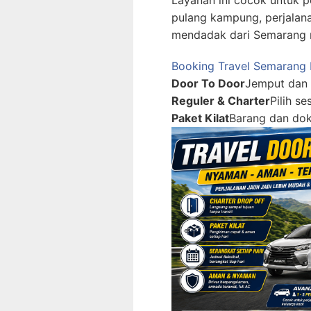
pulang kampung, perjalana
mendadak dari Semarang 
Booking Travel Semarang
Door To Door
Jemput dan 
Reguler & Charter
Pilih s
Paket Kilat
Barang dan do