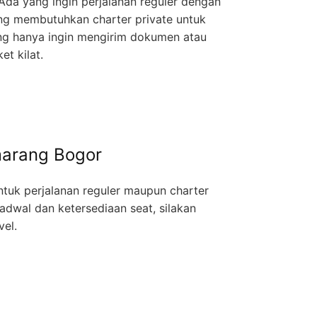
da yang ingin perjalanan reguler dengan
yang membutuhkan charter private untuk
ang hanya ingin mengirim dokumen atau
et kilat.
marang Bogor
untuk perjalanan reguler maupun charter
jadwal dan ketersediaan seat, silakan
vel.