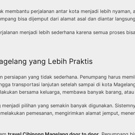
uk membantu perjalanan antar kota menjadi lebih nyaman, a
umpang bisa dijemput dari alamat asal dan diantar langsung
erjalanan menjadi lebih sederhana karena semua proses bis
agelang yang Lebih Praktis
an persiapan yang tidak sederhana. Penumpang harus memik
ngga transportasi lanjutan setelah sampai di kota Magelang
 dilakukan bersama keluarga, membawa banyak barang, atau
g
menjadi pilihan yang semakin banyak digunakan. Sistemny
p melakukan pemesanan, mengirimkan alamat jemput, menent
stem
travel Cibinong Magelang door to door
. Penumpang bis