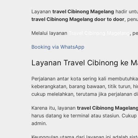
Layanan
travel Cibinong Magelang
hadir unt
travel Cibinong Magelang door to door
, pen
Melalui layanan
Travel Cibinong Magelang
, p
Booking via WhatsApp
Layanan Travel Cibinong ke M
Perjalanan antar kota sering kali membutuhk
keberangkatan, barang bawaan, titik turun, hi
cukup melelahkan, terutama jika perjalanan
Karena itu, layanan
travel Cibinong Magelan
harus datang ke terminal atau stasiun. Cuku
admin.
Keunggulan utama dari layanan ini adalah si