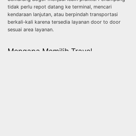
tidak perlu repot datang ke terminal, mencari
kendaraan lanjutan, atau berpindah transportasi
berkali-kali karena tersedia layanan door to door
sesuai area layanan.
Mengapa Memilih Travel
Semarang Bogor
Semarang sebagai salah satu kota asal perjalanan
memiliki mobilitas masyarakat yang terus meningkat
menuju berbagai kota tujuan, termasuk Bogor.
Sementara itu, Bogor menjadi kota tujuan yang
banyak dikunjungi untuk kebutuhan keluarga,
pekerjaan, bisnis, pendidikan, wisata, maupun
urusan pribadi. Karena itu, kebutuhan perjalanan
Semarang Bogor terus diminati.